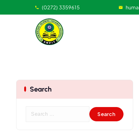
(0272) 3359615
huma
Search