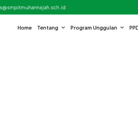
s@smpitmuhannajah.sch.id
Home
Tentang
Program Unggulan
PP