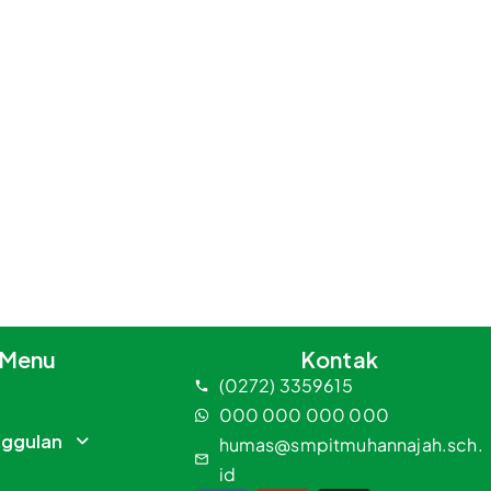
Menu
Kontak
(0272) 3359615
000 000 000 000
nggulan
humas@smpitmuhannajah.sch.
id