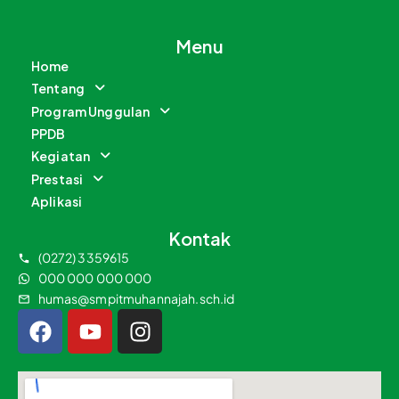
Menu
Home
Tentang
Program Unggulan
PPDB
Kegiatan
Prestasi
Aplikasi
Kontak
(0272) 3359615
000 000 000 000
humas@smpitmuhannajah.sch.id