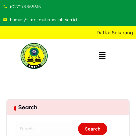
(0272) 3359615
humas@smpitmuhannajah.sch.id
Daftar Sekarang
Search